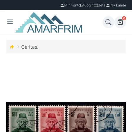
Min konto
Login
Betal
Ny kunde
0
Caritas.