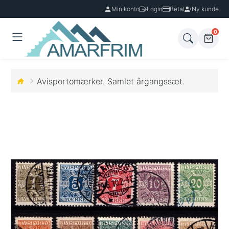
Min konto
Login
Betal
Ny kunde
0
Avisportomærker. Samlet årgangssæt.