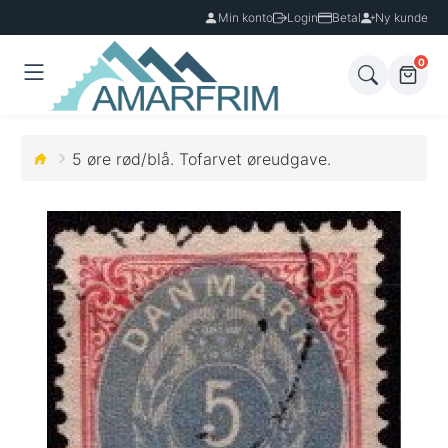
Min konto
Login
Betal
Ny kunde
0
5 øre rød/blå. Tofarvet øreudgave.