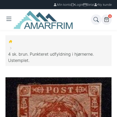
Min konto
Login
Betal
Ny kunde
0
4 sk. brun. Punkteret udfyldning i hjørnerne.
Ustemplet.