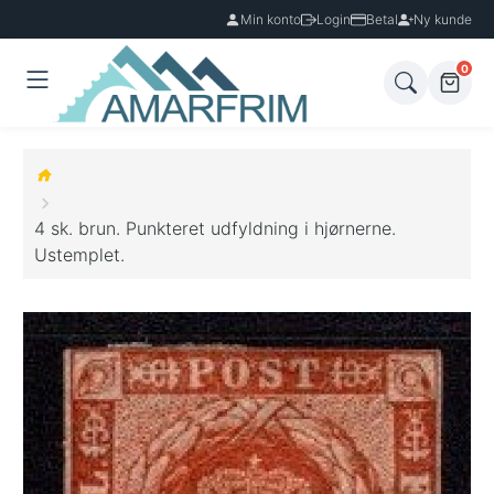
Min konto
Login
Betal
Ny kunde
0
4 sk. brun. Punkteret udfyldning i hjørnerne.
Ustemplet.