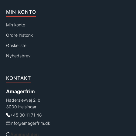
MIN KONTO
Min konto
Ordre historik
Ønskeliste
Nyhedsbrev
KONTAKT
Amagerfrim
Haderslevvej 21b
3000 Helsingør
+45 30 11 71 48
info@amagerfrim.dk
Åbningstider: