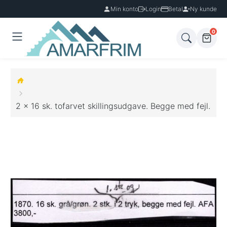
Min konto
Login
Betal
Ny kunde
0
2 x 16 sk. tofarvet skillingsudgave. Begge med fejl.