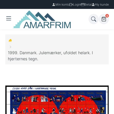
Min konto
Login
Betal
Ny kunde
0
1999. Danmark. Julemærker, ufoldet helark. I
hjerternes tegn.