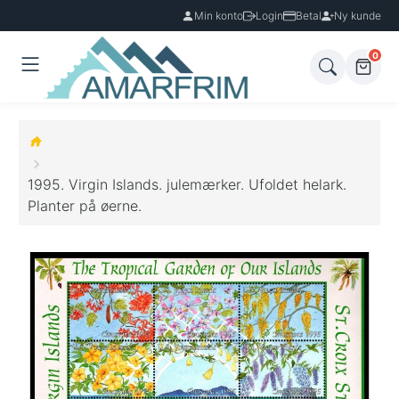
Min konto
Login
Betal
Ny kunde
0
1995. Virgin Islands. julemærker. Ufoldet helark.
Planter på øerne.