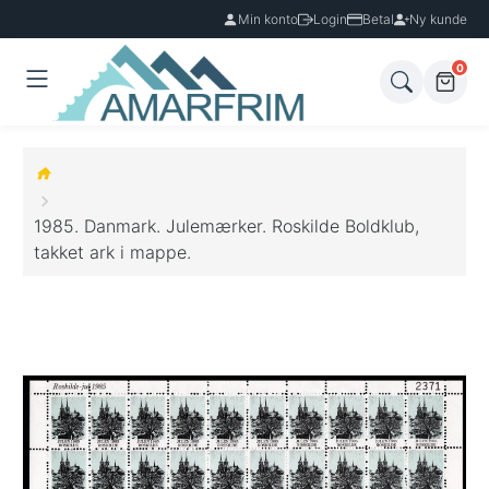
Min konto
Login
Betal
Ny kunde
0
1985. Danmark. Julemærker. Roskilde Boldklub,
takket ark i mappe.