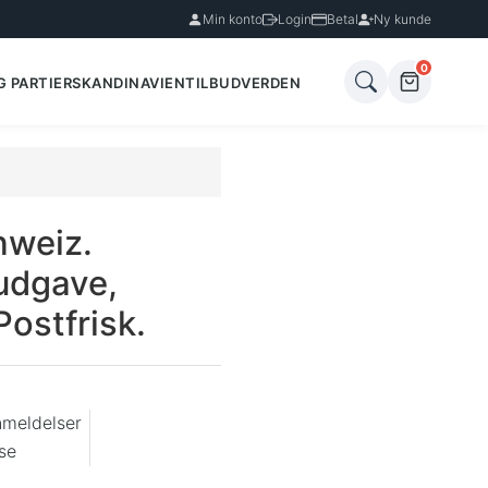
Min konto
Login
Betal
Ny kunde
0
G PARTIER
SKANDINAVIEN
TILBUD
VERDEN
hweiz.
udgave,
Postfrisk.
nmeldelser
se