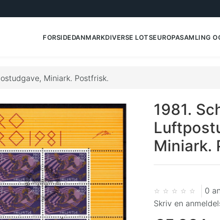
FORSIDE
DANMARK
DIVERSE LOTS
EUROPA
SAMLING O
ostudgave, Miniark. Postfrisk.
1981. Sc
Luftpost
Miniark. 
0 a
Skriv en anmeldel