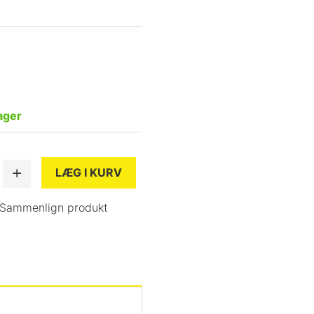
ager
LÆG I KURV
Sammenlign produkt