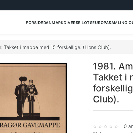
FORSIDE
DANMARK
DIVERSE LOTS
EUROPA
SAMLING O
. Takket i mappe med 15 forskellige. (Lions Club).
1981. Am
Takket i
forskelli
Club).
0 a