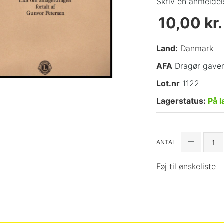
Skriv en anmeldel
10,00 kr.
Land:
Danmark
AFA
Dragør gav
Lot.nr
1122
Lagerstatus:
På l
ANTAL
Føj til ønskeliste