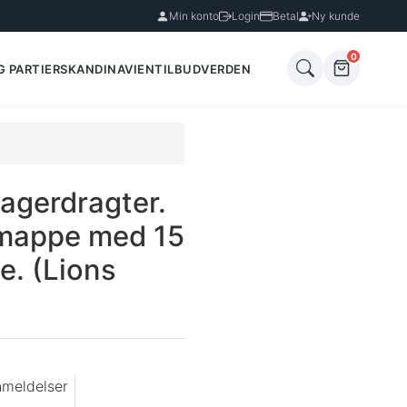
Min konto
Login
Betal
Ny kunde
0
G PARTIER
SKANDINAVIEN
TILBUD
VERDEN
agerdragter.
 mappe med 15
ge. (Lions
nmeldelser