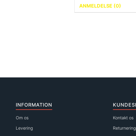
ANMELDELSE (0)
INFORMATION
KUNDES
Om os
Kontakt os
Levering
Returnering