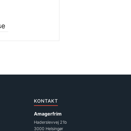
se
KONTAKT
Amagerfrim
Haderslevvej 21b
3000 Helsingør