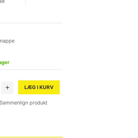
se
emappe
ager
LÆG I KURV
Sammenlign produkt