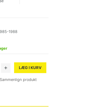
se
.
1985-1988
ager
LÆG I KURV
Sammenlign produkt