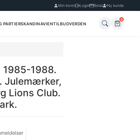
Min konto
Login
Betal
Ny kunde
0
G PARTIER
SKANDINAVIEN
TILBUD
VERDEN
.
 1985-1988.
 Julemærker,
g Lions Club.
lark.
nmeldelser