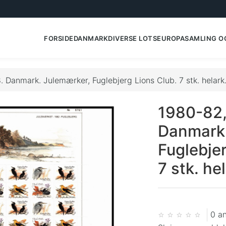
FORSIDE
DANMARK
DIVERSE LOTS
EUROPA
SAMLING O
 Danmark. Julemærker, Fuglebjerg Lions Club. 7 stk. helark
1980-82,
Danmark.
Fuglebjer
7 stk. he
0 a