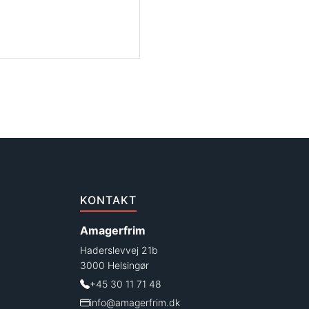
KONTAKT
Amagerfrim
Haderslevvej 21b
3000 Helsingør
+45 30 11 71 48
info@amagerfrim.dk