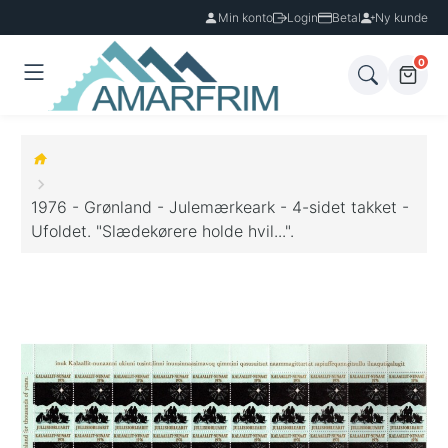
Min konto
Login
Betal
Ny kunde
0
1976 - Grønland - Julemærkeark - 4-sidet takket -
Ufoldet. "Slædekørere holde hvil...".