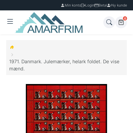
Min konto
Login
Betal
Ny kunde
0
1971. Danmark. Julemærker, helark foldet. De vise
mænd.