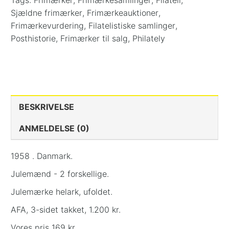
Tags:
Frimærker
,
Frimærkesamlinger
,
Filateli
,
Sjældne frimærker
,
Frimærkeauktioner
,
Frimærkevurdering
,
Filatelistiske samlinger
,
Posthistorie
,
Frimærker til salg
,
Philately
BESKRIVELSE
ANMELDELSE (0)
1958 . Danmark.
Julemænd - 2 forskellige.
Julemærke helark, ufoldet.
AFA, 3-sidet takket, 1.200 kr.
Vores pris 169 kr.