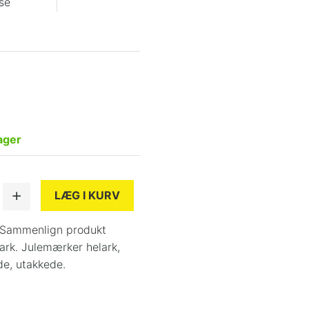
se
.
ager
LÆG I KURV
Sammenlign produkt
rk. Julemærker helark
,
de
,
utakkede.