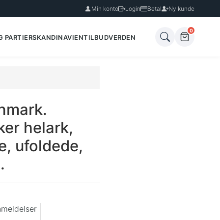
Min konto
Login
Betal
Ny kunde
0
G PARTIER
SKANDINAVIEN
TILBUD
VERDEN
nmark.
er helark,
e, ufoldede,
.
nmeldelser