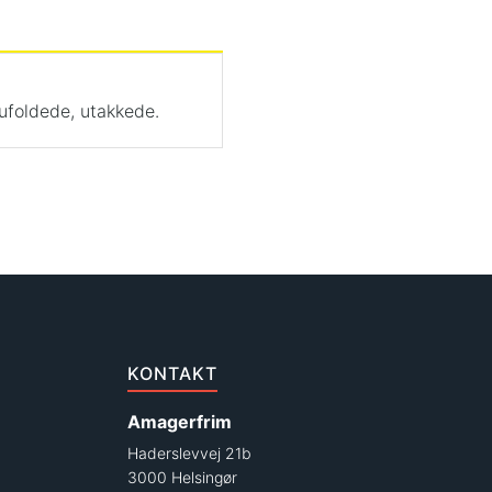
ufoldede, utakkede.
KONTAKT
Amagerfrim
Haderslevvej 21b
3000 Helsingør