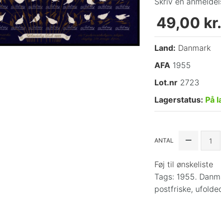
Skriv en anmeldel
49,00 kr
Land:
Danmark
AFA
1955
Lot.nr
2723
Lagerstatus:
På l
ANTAL
Føj til ønskeliste
Tags:
1955. Danma
postfriske
,
ufolde