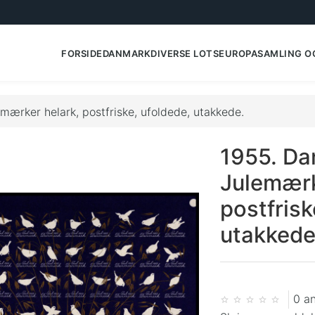
FORSIDE
DANMARK
DIVERSE LOTS
EUROPA
SAMLING O
mærker helark, postfriske, ufoldede, utakkede.
1955. Da
Julemærk
postfrisk
utakkede
0 a