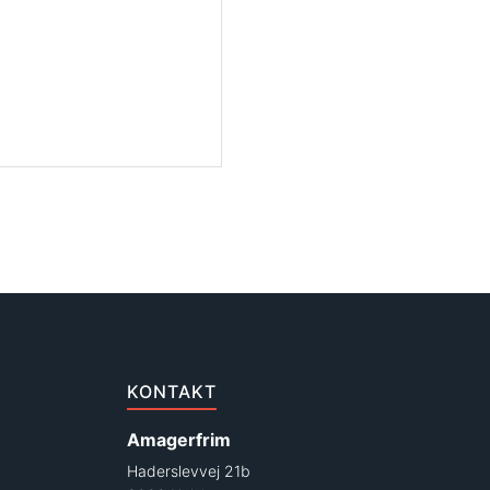
KONTAKT
Amagerfrim
Haderslevvej 21b