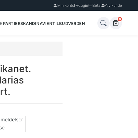
Min konto
Login
Betal
Ny kunde
0
G PARTIER
SKANDINAVIEN
TILBUD
VERDEN
ikanet.
arias
rt.
nmeldelser
se