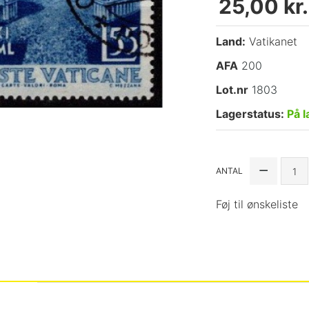
25,00 kr.
Land:
Vatikanet
AFA
200
Lot.nr
1803
Lagerstatus:
På l
ANTAL
Føj til ønskeliste