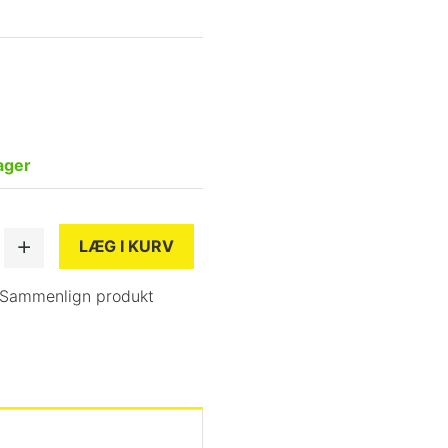
ager
LÆG I KURV
Sammenlign produkt