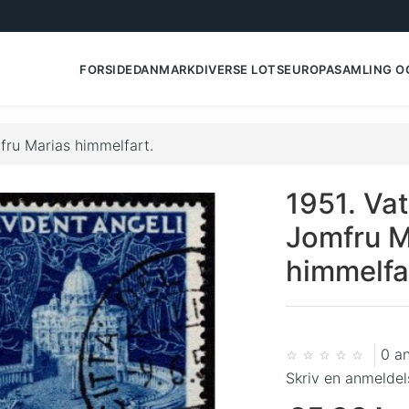
FORSIDE
DANMARK
DIVERSE LOTS
EUROPA
SAMLING O
mfru Marias himmelfart.
1951. Vat
Jomfru M
himmelfa
0 a
Skriv en anmeldel