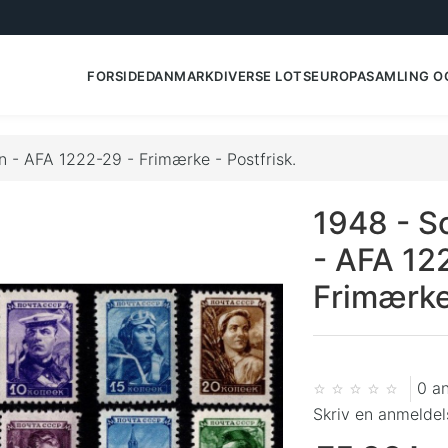
FORSIDE
DANMARK
DIVERSE LOTS
EUROPA
SAMLING O
n - AFA 1222-29 - Frimærke - Postfrisk.
1948 - S
- AFA 12
Frimærke 
0 a
Skriv en anmeldel