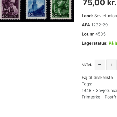
75,00 kr.
Land:
Sovjetunio
AFA
1222-29
Lot.nr
4505
Lagerstatus:
På l
ANTAL
Føj til ønskeliste
Tags:
1948 - Sovjetunio
Frimærke - Postfri