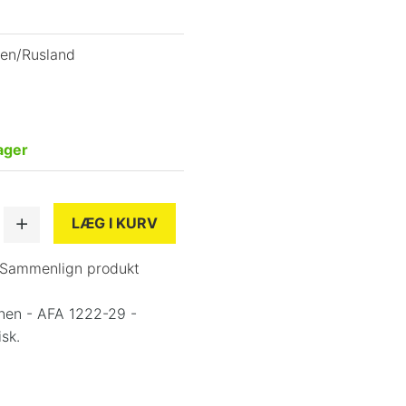
nen/Rusland
ager
LÆG I KURV
Sammenlign produkt
nen - AFA 1222-29 -
sk.