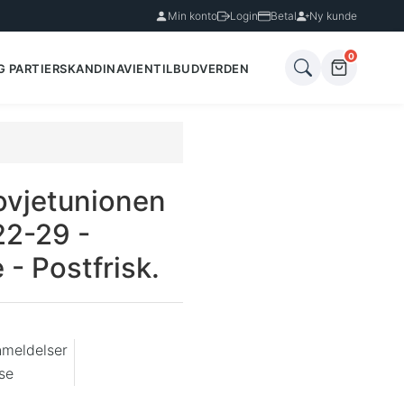
Min konto
Login
Betal
Ny kunde
0
G PARTIER
SKANDINAVIEN
TILBUD
VERDEN
ovjetunionen
22-29 -
- Postfrisk.
nmeldelser
se