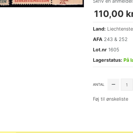
Skriv en anmeldel
110,00 kr
Land:
Liechtenste
AFA
243 & 252
Lot.nr
1605
Lagerstatus:
På l
ANTAL
Føj til ønskeliste