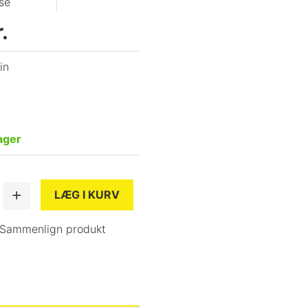
se
.
in
ager
LÆG I KURV
Sammenlign produkt