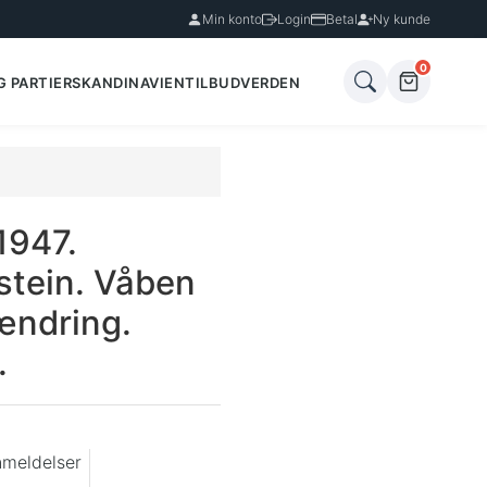
Min konto
Login
Betal
Ny kunde
0
G PARTIER
SKANDINAVIEN
TILBUD
VERDEN
1947.
stein. Våben
ændring.
.
nmeldelser