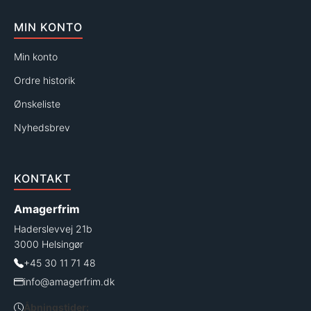
MIN KONTO
Min konto
Ordre historik
Ønskeliste
Nyhedsbrev
KONTAKT
Amagerfrim
Haderslevvej 21b
3000 Helsingør
+45 30 11 71 48
info@amagerfrim.dk
Åbningstider: