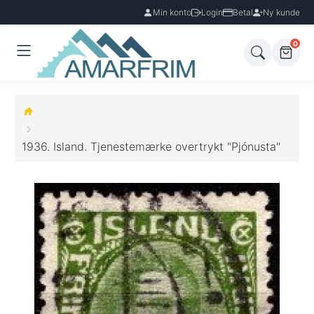
Min konto
Login
Betal
Ny kunde
0
1936. Island. Tjenestemærke overtrykt "Pjónusta"