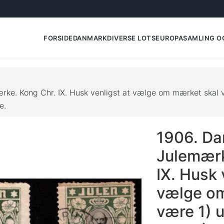
FORSIDE
DANMARK
DIVERSE LOTS
EUROPA
SAMLING O
ke. Kong Chr. IX. Husk venligst at vælge om mærket skal v
e.
1906. Da
Julemærk
IX. Husk 
vælge om
være 1) 