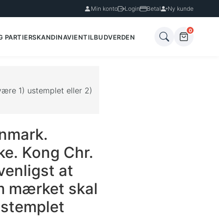
Min konto
Login
Betal
Ny kunde
0
G PARTIER
SKANDINAVIEN
TILBUD
VERDEN
ære 1) ustemplet eller 2)
nmark.
e. Kong Chr.
venligst at
 mærket skal
ustemplet