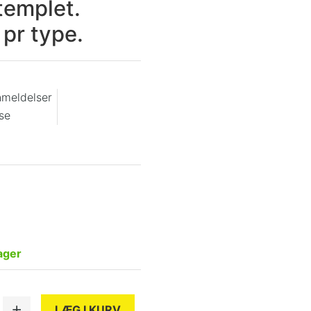
stemplet.
 pr type.
nmeldelser
se
.
ager
LÆG I KURV