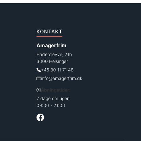
KONTAKT
Amagerfrim
Haderslevvej 21b
3000 Helsingør
+45 30 11 71 48
info@amagerfrim.dk
Åbningstider:
7 dage om ugen
09:00 - 21:00